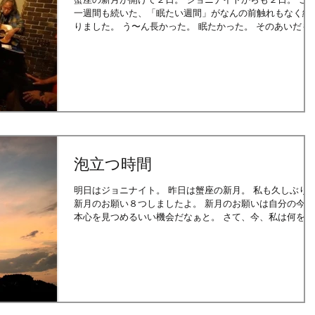
一週間も続いた、「眠たい週間」がなんの前触れもなく終
りました。 う〜ん長かった。 眠たかった。 そのあいだも私
の世界は容赦なく次々と盛りだくさんな人生のイベント目
押しな感じで、 ...
泡立つ時間
明日はジョニナイト。 昨日は蟹座の新月。 私も久しぶりに
新月のお願い８つしましたよ。 新月のお願いは自分の今の
本心を見つめるいい機会だなぁと。 さて、今、私は何を望
むのか。 あんなことやこんなこと。 きゃー。 恥ずかしい。
・・・。 ...