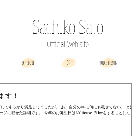
Sachiko Sato
Official Web site
schedule
CD
voice lesson
ます！
日はIVY HouseでLiveをすることになりま