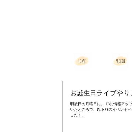
home
profile
お誕生日ライブやり
明後日の月曜日に。 FBに情報アップしてすっかり満足してましたが、 あ、自分のHPに何にも載せてない。 と気づ
いたところで、以下FBのイベントページに載せた詳細です。 今年のお誕生
した！...