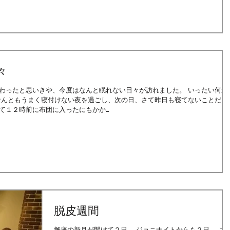
々
たと思いきや、今度はなんと眠れない日々が訪れました。 いったい何が
１２時前に布団に入ったにもかか...
脱皮週間
蟹座の新月が開けて２日。 ジョニナイトからも２日。 ここ