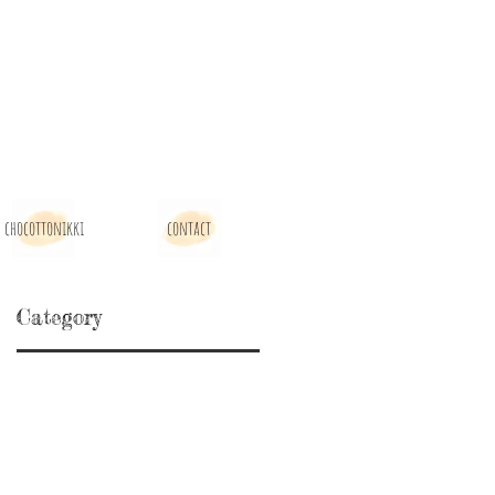
chocottonikki
contact
Category