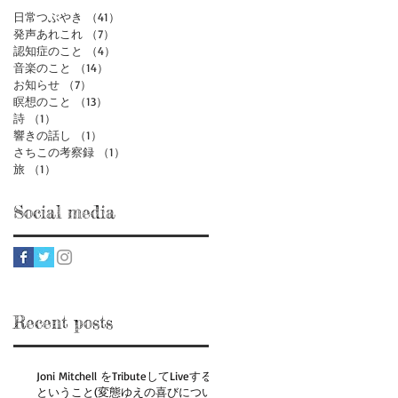
日常つぶやき
（41）
41件の記事
発声あれこれ
（7）
7件の記事
認知症のこと
（4）
4件の記事
音楽のこと
（14）
14件の記事
お知らせ
（7）
7件の記事
瞑想のこと
（13）
13件の記事
詩
（1）
1件の記事
響きの話し
（1）
1件の記事
さちこの考察録
（1）
1件の記事
旅
（1）
1件の記事
Social media
Recent posts
Joni Mitchell をTributeしてLiveする
ということ(変態ゆえの喜びについ