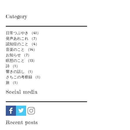
Category
日常つぶやき
（41）
41件の記事
発声あれこれ
（7）
7件の記事
認知症のこと
（4）
4件の記事
音楽のこと
（14）
14件の記事
お知らせ
（7）
7件の記事
瞑想のこと
（13）
13件の記事
詩
（1）
1件の記事
響きの話し
（1）
1件の記事
さちこの考察録
（1）
1件の記事
旅
（1）
1件の記事
Social media
Recent posts