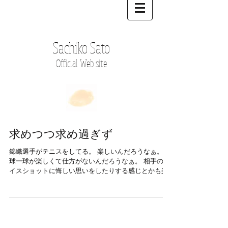
Sachiko Sato
Official Web site
求めつつ求め過ぎず
錦織選手がテニスをしてる。 楽しいんだろうなぁ。 一
球一球が楽しくて仕方がないんだろうなぁ。 相手のナ
イスショットに悔しい思いをしたりする感じとかも楽
しいんだろうなぁ。 で、 勝利のインタビュー受けてる
錦織君の顔を見ながら、素敵なんだけどちょと上唇が
めくれすぎだなぁとか、そ...