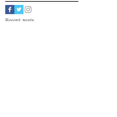
旅
（1）
1件の記事
Social media
Recent posts
Joni Mitchell をTributeしてLiveするという
こと(変態ゆえの喜びについて)
器用裕福