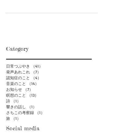
あたらしいHP作ったのでブログも心機一転お引越しで
す。 これからはこちらにつぶやいていきます。 どうぞ
よろしく。 FBにも投稿しましたが、やってしまいまし
たダブルブッキング。 ブルコンのみなさんごめんなさ
い。 というわけで今週土曜日は新丸子Derek& The...
Category
日常つぶやき
（41）
41件の記事
発声あれこれ
（7）
7件の記事
認知症のこと
（4）
4件の記事
音楽のこと
（14）
14件の記事
お知らせ
（7）
7件の記事
瞑想のこと
（13）
13件の記事
詩
（1）
1件の記事
響きの話し
（1）
1件の記事
さちこの考察録
（1）
1件の記事