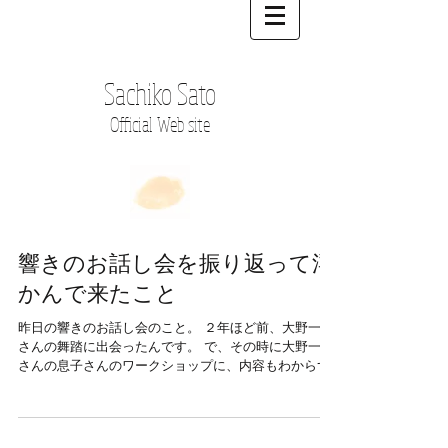
Sachiko Sato
Official Web site
響きのお話し会を振り返って浮
かんで来たこと
昨日の響きのお話し会のこと。 ２年ほど前、大野一雄
さんの舞踏に出会ったんです。 で、その時に大野一雄
さんの息子さんのワークショップに、内容もわからず
誘われてふと行く事になったんです。 そしたら、は
い、それではまずこの空間を感じながら踊ってみまし
ょう〜。 ...