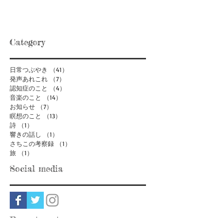
Category
日常つぶやき
（41）
41件の記事
発声あれこれ
（7）
7件の記事
認知症のこと
（4）
4件の記事
音楽のこと
（14）
14件の記事
お知らせ
（7）
7件の記事
瞑想のこと
（13）
13件の記事
詩
（1）
1件の記事
響きの話し
（1）
1件の記事
さちこの考察録
（1）
1件の記事
旅
（1）
1件の記事
Social media