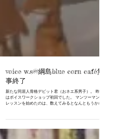
voice w.s@綱島blue corn café無
事終了
新たな同居人骨格デビット君（おネエ系男子）。 昨日
はボイスワークショップ初回でした。 マンツーマンの
レッスンを始めたのは、数えてみるとなんともうかれ
これ１３年近く前。 当時知り合いのレストランでのバ