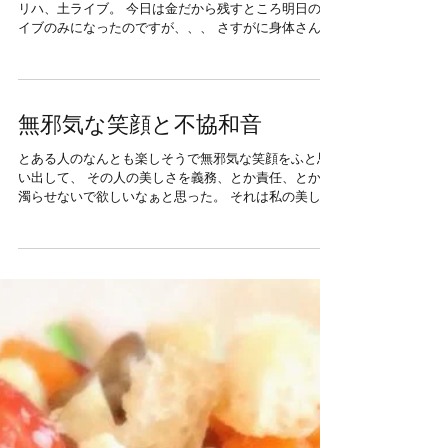
怒涛のライブ週間。 火リハ、水ライブ、木ライブ、金
リハ、土ライブ。 今日は金だから残すところ明日のラ
イブのみになったのですが、、、 さすがに身体さんが
ぼーーっとしてる。 今日はマクジョニールのリハ中に
なんども寝落ちしそうになりました。 しかも歌いなが
ら。 ...
無邪気な笑顔と不協和音
とある人のなんとも楽しそうで無邪気な笑顔をふと思
い出して、 その人の美しさを義務、とか責任、とかで
濁らせないで欲しいなぁと思った。 それは私の美しさ
も然り。 世の中のすべての人の輝きを鈍らせる。 そし
てその言葉は私の中にもあるのだ。...