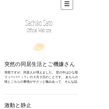
Sachiko Sato
Official Web site
突然の同居生活とご機嫌さん
突然ですが、同居人が増えました。 世の中はひな祭り
フィーバー（？）の３月３日のことです。 あちらの事
情とこちらの事情がサクッと噛みあって、そんな話
（一緒に住んじゃう？的な）が出てから一週間もしな
いうちに我が家の一部屋が彼女の部屋に。...
激動と静止