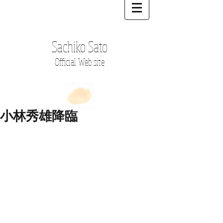
Sachiko Sato
Official Web site
小林秀雄降臨