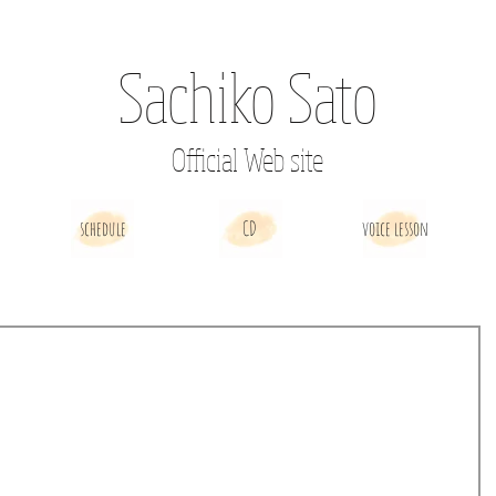
Sachiko Sato
Official Web site
schedule
CD
voice lesson