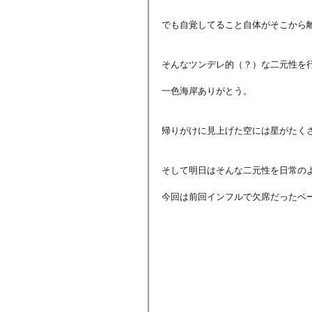
でも自覚してること自体がそこから
そんなツンデレ的（？）な二元性を
一色海岸ありがとう。
帰りがけに見上げた空には星がたく
そして明日はそんな二元性を日常の
今回は前回インフルで欠席だったベ