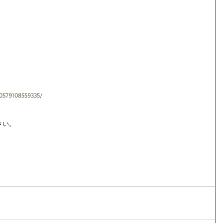
0579108559335/
さい。