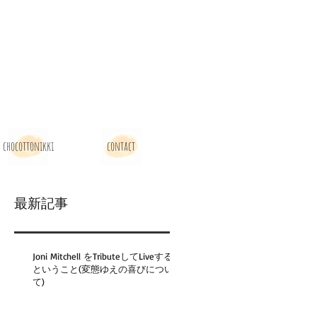
chocottonikki
contact
最新記事
Joni Mitchell をTributeしてLiveする
ということ(変態ゆえの喜びについ
て)