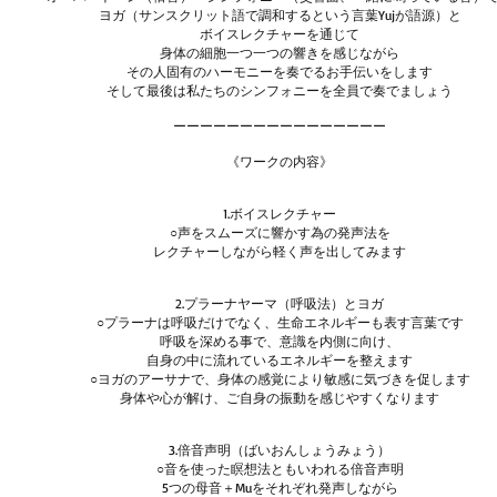
ヨ
ガ（サンスクリット語で調和するという言葉Yujが語源）と
ボイスレクチャーを通じて
身体の細胞一つ一つの響きを感じながら
その人固有のハーモニーを奏でるお手伝いをします
そして最後は私たちのシンフォニーを全員で奏でましょう
ーーーーーーーーーーーーーーーー
《ワークの内容》
1.
ボイスレクチャー
○声をスムーズに響かす
為の発声法
を
レクチャーしながら軽く声を出してみます
2.プラーナヤーマ（呼吸法）とヨガ
○プラーナは呼吸だけでなく、生命エネルギーも表す言葉です
呼吸を深める事で、意識を内側に向け、
自身の中に流れているエネルギーを整えます
○ヨガのアーサナで、身体の感覚により敏感に気づきを促します
身体や心が解け、ご自身の振動を感じやすくなります
3.倍音声明（ばいおんしょうみょう）
○音を使った瞑想法ともいわれる倍音声明
5つの母音＋Muをそれぞれ発声しながら