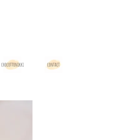
chocottonikki
contact