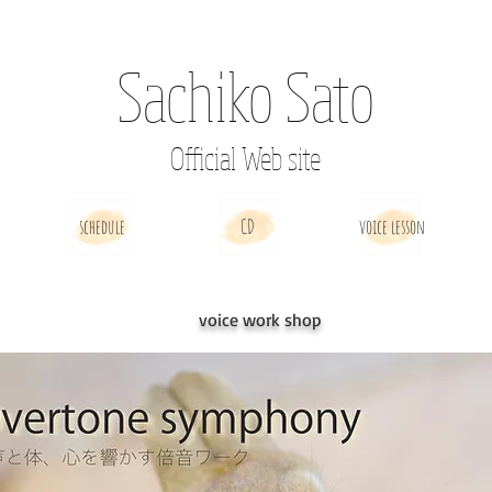
Sachiko Sato
Official Web site
schedule
CD
voice lesson
voice work shop