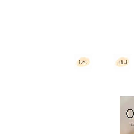
home
profile