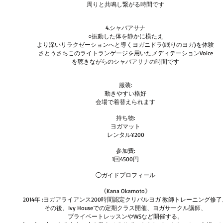
周りと共鳴し繋がる時間です
4.シャバアサナ
○振動した体を静かに横たえ
より深いリラクゼーションへと導くヨガニドラ(眠りのヨガ)を体験
さとうさちこのライトランゲージを用いたメディテーションVoice
を聴きながらのシャバアサナの時間です
服装:
動きやすい格好
会場で着替えられます
持ち物:
ヨガマット
レンタル¥200
参加費:
1回4500円
◯ガイドプロフィール
《Kana Okamoto》
2014年 :ヨガアライアンス200時間認定クリパルヨガ 教師トレーニング修了
その後、Ivy Houseでの定期クラス開催、ヨガサークル講師、
プライベートレッスンやWSなど開催する。