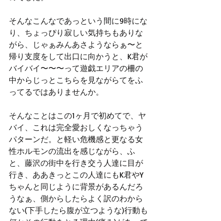
そんなこんなであっという間に9時にな
り、ちょっぴり寂しい気持ちもありな
がら、じゃぁみんあさようならぁ〜と
帰り支度をして出口に向かうと、K君が
バイバイ〜〜〜って遊戯エリアの柵の
中からじっとこちらを見ながらてをふ
ってるではありませんか。
そんなことはこの1ヶ月で初めてで、ヤ
バイ、これは完全愛おしくなっちゃう
パターンだ。と軽い危機感と更なる女
性ホルモンの流出を感じながら、ふ
と、藤沢の街中を行き交う人達に目が
行き、ああきっとこの人達にもK君やY
ちゃんと同じように背景があるんだろ
うなぁ、側からしたらよく訳のわから
ない(下手したら腹が立つような)行動も