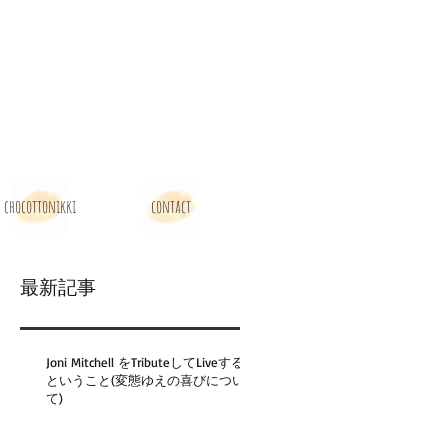
chocottonikki
contact
最新記事
Joni Mitchell をTributeしてLiveする
ということ(変態ゆえの喜びについ
て)