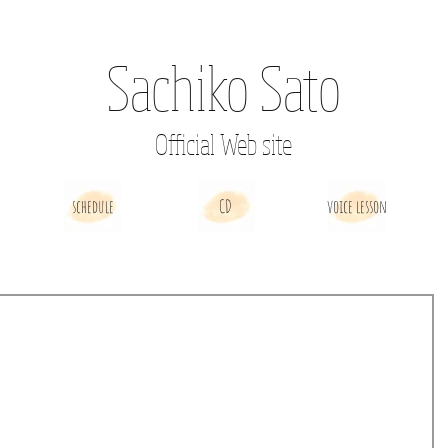
Sachiko Sato
Official Web site
schedule
CD
voice lesson