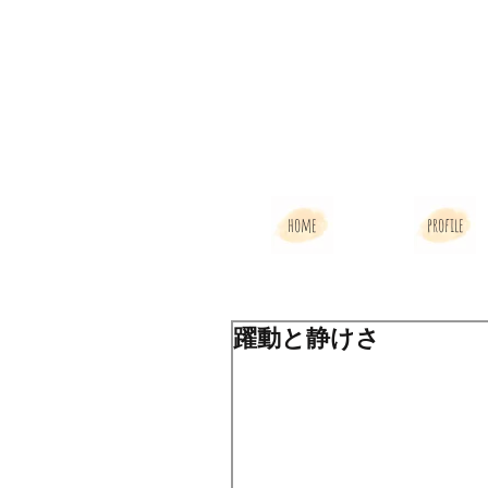
home
profile
躍動と静けさ