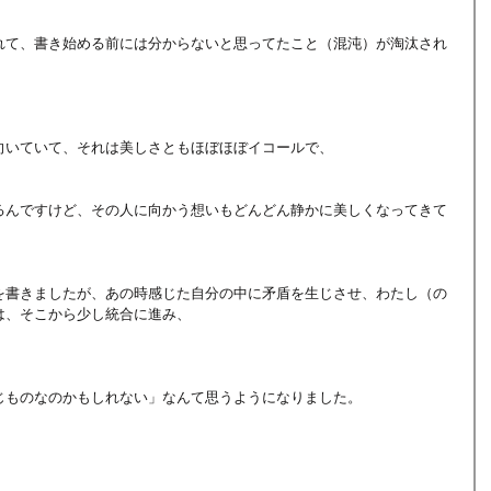
れて、書き始める前には分からないと思ってたこと（混沌）が淘汰され
向いていて、それは美しさともほぼほぼイコールで、
るんですけど、その人に向かう想いもどんどん静かに美しくなってきて
を書きましたが、あの時感じた自分の中に矛盾を生じさせ、わたし（の
は、そこから少し統合に進み、
じものなのかもしれない」なんて思うようになりました。