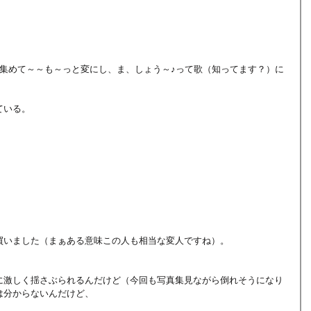
を集めて～～も～っと変にし、ま、しょう～♪って歌（知ってます？）に
、
ている。
買いました（まぁある意味この人も相当な変人ですね）。
に激しく揺さぶられるんだけど（今回も写真集見ながら倒れそうになり
は分からないんだけど、