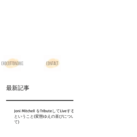
chocottonikki
contact
最新記事
Joni Mitchell をTributeしてLiveする
ということ(変態ゆえの喜びについ
て)