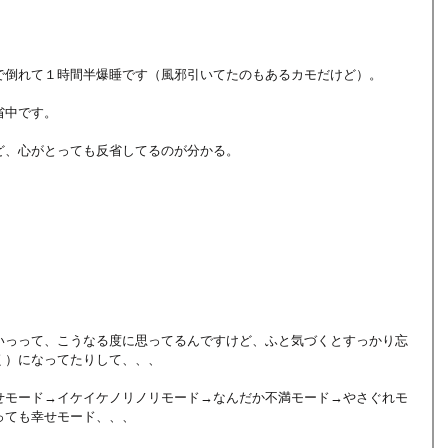
で倒れて１時間半爆睡です（風邪引いてたのもあるカモだけど）。
省中です。
ど、心がとっても反省してるのが分かる。
。
。
いっって、こうなる度に思ってるんですけど、ふと気づくとすっかり忘
く）になってたりして、、、
せモード→イケイケノリノリモード→なんだか不満モード→やさぐれモ
っても幸せモード、、、