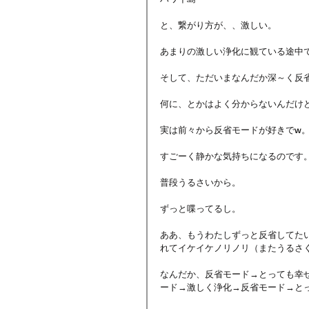
と、繋がり方が、、激しい。
あまりの激しい浄化に観ている途中
そして、ただいまなんだか深～く反
何に、とかはよく分からないんだけ
実は前々から反省モードが好きでw
すごーく静かな気持ちになるのです
普段うるさいから。
ずっと喋ってるし。
ああ、もうわたしずっと反省してた
れてイケイケノリノリ（またうるさ
なんだか、反省モード→とっても幸
ード→激しく浄化→反省モード→と