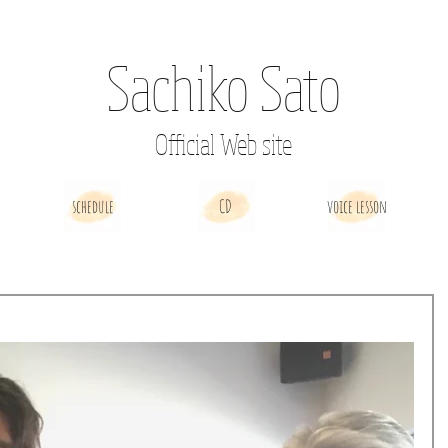
Sachiko Sato
Official Web site
schedule
CD
voice lesson