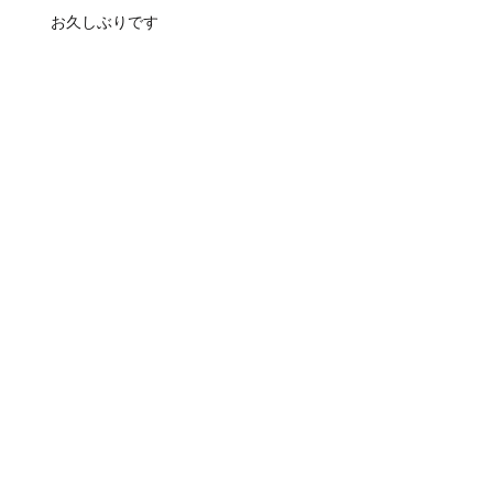
お久しぶりです
督さんのお誕生日
響きのお話し会を振り返って浮かんで来た
こと
呟き熱の再来