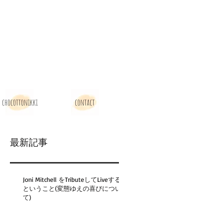
chocottonikki
contact
最新記事
Joni Mitchell をTributeしてLiveする
ということ(変態ゆえの喜びについ
て)