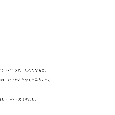
なかスパルタだったんだなぁと、
っぽこだったんだなぁと思うような、
。
分とヘトヘトのはずだと。