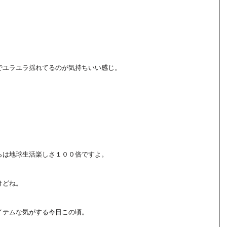
でユラユラ揺れてるのが気持ちいい感じ。
」
らは地球生活楽しさ１００倍ですよ。
けどね。
イテムな気がする今日この頃。