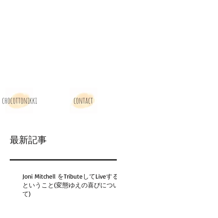
chocottonikki
contact
最新記事
Joni Mitchell をTributeしてLiveする
ということ(変態ゆえの喜びについ
て)