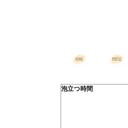
home
profile
泡立つ時間