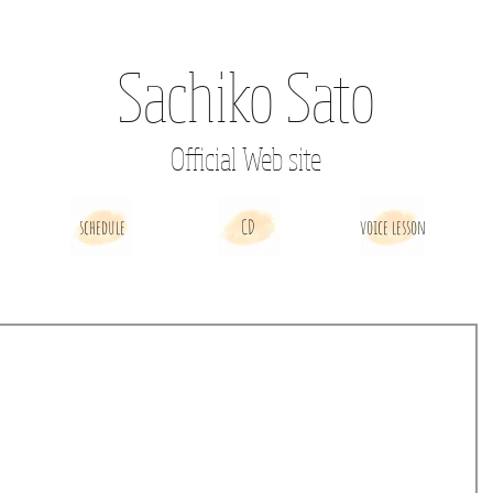
Sachiko Sato
Official Web site
schedule
CD
voice lesson