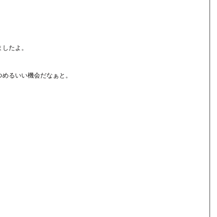
ましたよ。
つめるいい機会だなぁと。