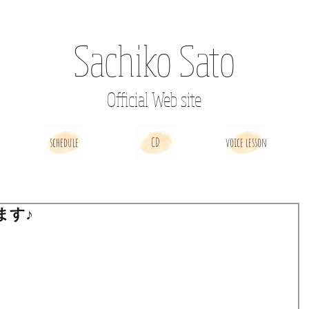
Sachiko Sato
Official Web site
schedule
CD
voice lesson
ます♪