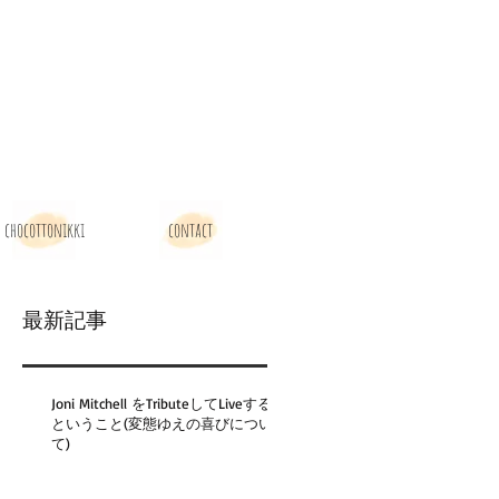
chocottonikki
contact
最新記事
Joni Mitchell をTributeしてLiveする
ということ(変態ゆえの喜びについ
て)