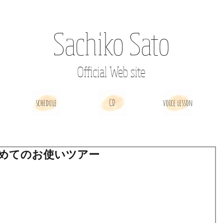
Sachiko Sato
Official Web site
schedule
CD
voice lesson
めてのお使いツアー
。