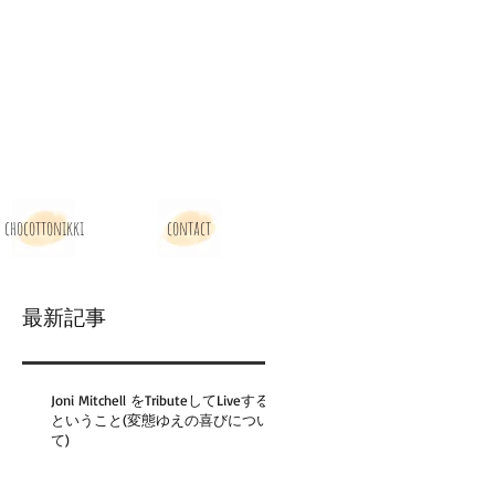
chocottonikki
contact
最新記事
Joni Mitchell をTributeしてLiveする
ということ(変態ゆえの喜びについ
て)