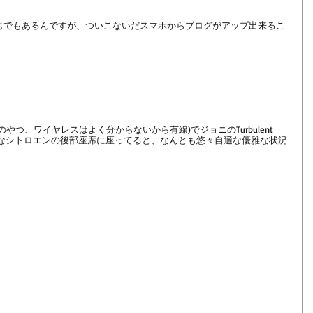
じでもあるんですが、ついこないだスマホからブログがアップ出来るこ
つ、ワイヤレスはよく分からないから有線)でジョニのTurbulent 
の大きなシトロエンの後部座席に座ってると、なんとも悠々自適な優雅な状況