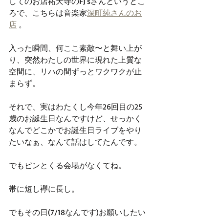
してのお店祐天寺のFJ'sさんというとこ
ろで、こちらは音楽家
深町純さんのお
店
 。
入った瞬間、何ここ素敵〜と舞い上が
り、突然わたしの世界に現れた上質な
空間に、リハの間ずっとワクワクが止
まらず。
それで、実はわたくし今年26回目の25
歳のお誕生日なんですけど、せっかく
なんでどこかでお誕生日ライブをやり
たいなぁ、なんて話はしてたんです。
でもピンとくる会場がなくてね。
帯に短し襷に長し。
でもその日(7/18なんです)お願いしたい